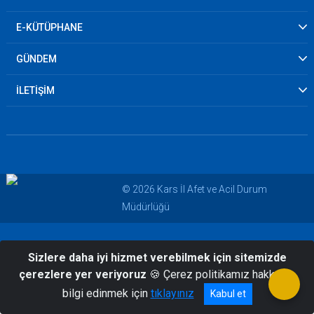
E-KÜTÜPHANE
GÜNDEM
İLETİŞİM
© 2026 Kars İl Afet ve Acil Durum
Müdürlüğü
Sizlere daha iyi hizmet verebilmek için sitemizde
çerezlere yer veriyoruz
🍪 Çerez politikamız hakkında
bilgi edinmek için
tıklayınız
Kabul et