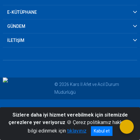
E-KÜTÜPHANE
GÜNDEM
İLETİŞİM
© 2026 Kars İl Afet ve Acil Durum
Müdürlüğü
Sizlere daha iyi hizmet verebilmek için sitemizde
çerezlere yer veriyoruz
🍪 Çerez politikamız hakkında
bilgi edinmek için
tıklayınız
Kabul et